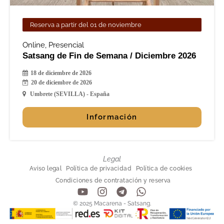
Reserva a partir del 01 de noviembre
Online
,
Presencial
Satsang de Fin de Semana / Diciembre 2026
18 de diciembre de 2026
20 de diciembre de 2026
Umbrete (SEVILLA) - España
Información
Legal
Aviso legal
Política de privacidad
Política de cookies
Condiciones de contratación y reserva
Y
I
T
W
o
n
e
h
© 2025 Macarena - Satsang.
u
s
l
a
t
t
e
t